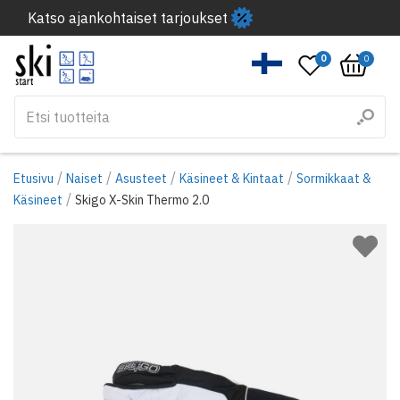
Katso ajankohtaiset tarjoukset
0
0
/
/
/
/
Etusivu
Naiset
Asusteet
Käsineet & Kintaat
Sormikkaat &
/
Käsineet
Skigo X-Skin Thermo 2.0