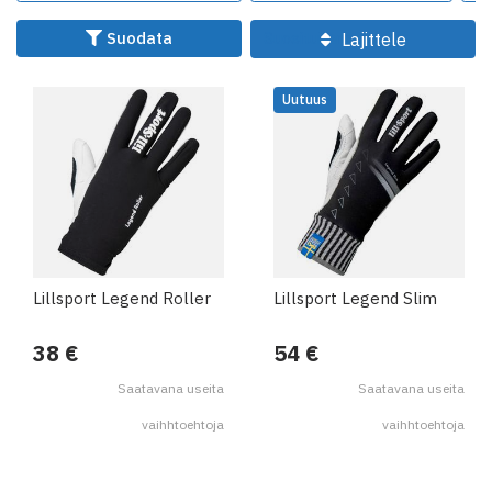
paksummat lapaset maksimilämmön takaamiseksi.
Suodata
Lajittele
Valikoimastamme löydät malleja, joissa on hyvä ote,
hengittävyys ja kestävyys, jotka kestävät vuodesta
toiseen.
Uutuus
Lillsport Legend Roller
Lillsport Legend Slim
38 €
54 €
Saatavana useita
Saatavana useita
vaihhtoehtoja
vaihhtoehtoja