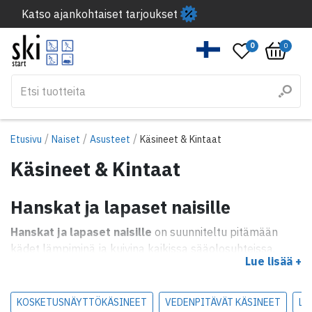
Katso ajankohtaiset tarjoukset
0
0
/
/
/
Etusivu
Naiset
Asusteet
Käsineet & Kintaat
Käsineet & Kintaat
Hanskat ja lapaset naisille
Hanskat ja lapaset naisille
on suunniteltu pitämään
kädet lämpiminä ja kuivina kaikissa sääolosuhteissa.
Lue lisää +
Tuulenpitävät ja eristävät materiaalit sopivat sekä
talvilenkeille että ulkoiluun ja harjoitteluun.
KOSKETUSNÄYTTÖKÄSINEET
VEDENPITÄVÄT KÄSINEET
LÄ
Valitse ohuet, joustavat hanskat liikkumiseen tai