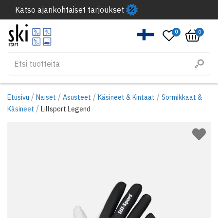
Katso ajankohtaiset tarjoukset
0
0
/
/
/
/
Etusivu
Naiset
Asusteet
Käsineet & Kintaat
Sormikkaat &
/
Käsineet
Lillsport Legend