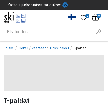
Katso ajankohtaiset tarjoukset
0
0
/
/
/
/
Etusivu
Juoksu
Vaatteet
Juoksupaidat
T-paidat
T-paidat