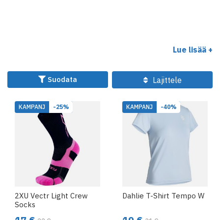
Lue lisää +
Suodata
Lajittele
KAMPANJ
-25%
KAMPANJ
-40%
2XU Vectr Light Crew
Dahlie T-Shirt Tempo W
Socks