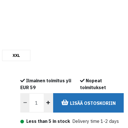
Retkihiihtomonot
Hupparit
Arkikengät
Telttatarvikkeet
Tavaratelineet & Kattotelineet
Retkihiihtosauvat
Topit
Talvikengät
Monitoimivaunut
Paidat
Kiristysremmit & Karabiinit
T-paidat
Kattoboksit
Materiaalien hoito
Varaosat & Korjaus
Kenkien hoito & Tarvikkeet
XXL
Ilmainen toimitus yli
Nopeat
EUR 59
toimitukset
LISÄÄ OSTOSKORIIN
Less than 5 in stock
Delivery time 1-2 days