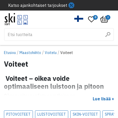
Katso ajankohtaiset tarjoukset
0
0
/
/
/
Etusivu
Maastohiihto
Voitelu
Voiteet
Voiteet
Voiteet – oikea voide
optimaaliseen luistoon ja pitoon
Oikean voiteen valinta on ratkaisevaa
Lue lisää +
hiihtosuorituksellesi. Skistartilta löydät laajan valikoiman
voiteita eri lumija sääolosuhteisiin, jotta löydät aina juuri
sinulle sopivan voiteen.
PITOVOITEET
LUISTOVOITEET
SKIN-VOITEET
SPRAY-