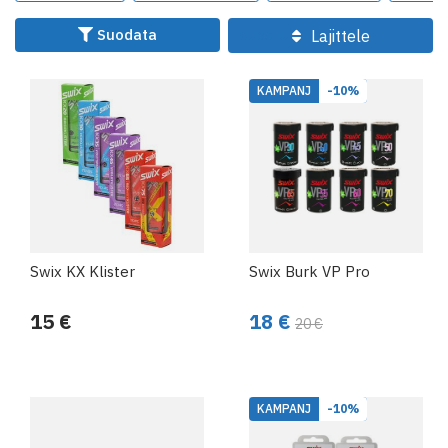
Meiltä löydät:
Suodata
Lajittele
Luistovoiteet
, jotka antavat optimaalisen
nopeuden ja vähäisen kitkan lumella
KAMPANJ
-10%
Pitovoiteet
parhaan pidon saavuttamiseksi
ylämäissä
Liimavoiteet
pehmeälle ja jäiselle lumelle, jossa
tarvitaan lisäpitoa
Yleisvoiteet
eri olosuhteisiin
Swix KX Klister
Swix Burk VP Pro
15 €
18 €
20 €
Oikealla voiteella saat hiihtämisestä tehokkaampaa ja
mukavampaa. Tuotteemme sopivat niin harrastajille kuin
ammattilaisille.
KAMPANJ
-10%