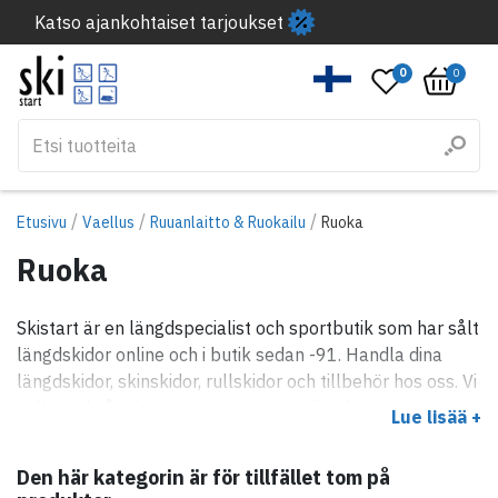
Katso ajankohtaiset tarjoukset
0
0
/
/
/
Etusivu
Vaellus
Ruuanlaitto & Ruokailu
Ruoka
Ruoka
Skistart är en längdspecialist och sportbutik som har sålt
längdskidor online och i butik sedan -91. Handla dina
längdskidor, skinskidor, rullskidor och tillbehör hos oss. Vi
säljer också orientering, swimrun, trail och
Lue lisää +
löparprodukter och en hel del annat också.
Den här kategorin är för tillfället tom på