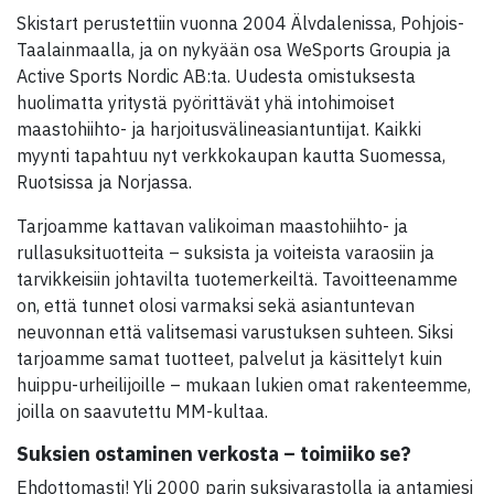
Skistart perustettiin vuonna 2004 Älvdalenissa, Pohjois-
Taalainmaalla, ja on nykyään osa WeSports Groupia ja
Active Sports Nordic AB:ta. Uudesta omistuksesta
huolimatta yritystä pyörittävät yhä intohimoiset
maastohiihto- ja harjoitusvälineasiantuntijat. Kaikki
myynti tapahtuu nyt verkkokaupan kautta Suomessa,
Ruotsissa ja Norjassa.
Tarjoamme kattavan valikoiman maastohiihto- ja
rullasuksituotteita – suksista ja voiteista varaosiin ja
tarvikkeisiin johtavilta tuotemerkeiltä. Tavoitteenamme
on, että tunnet olosi varmaksi sekä asiantuntevan
neuvonnan että valitsemasi varustuksen suhteen. Siksi
tarjoamme samat tuotteet, palvelut ja käsittelyt kuin
huippu-urheilijoille – mukaan lukien omat rakenteemme,
joilla on saavutettu MM-kultaa.
Suksien ostaminen verkosta – toimiiko se?
Ehdottomasti! Yli 2000 parin suksivarastolla ja antamiesi