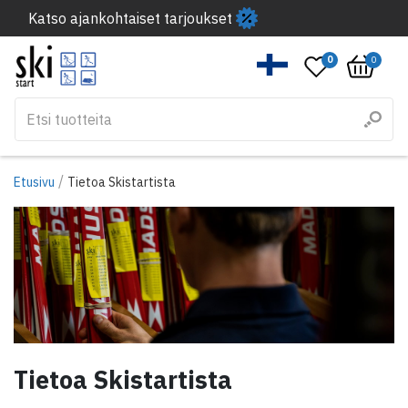
Katso ajankohtaiset tarjoukset
0
0
/
Etusivu
Tietoa Skistartista
Tietoa Skistartista