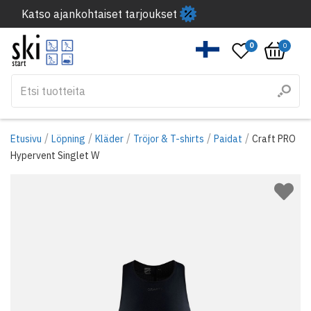
Katso ajankohtaiset tarjoukset
0
0
/
/
/
/
/
Etusivu
Löpning
Kläder
Tröjor & T-shirts
Paidat
Craft PRO
Hypervent Singlet W