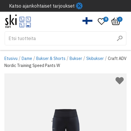
Katso ajankohtaiset tarjoukset
0
0
/
/
/
/
/
Etusivu
Dame
Bukser & Shorts
Bukser
Skibukser
Craft ADV
Nordic Training Speed Pants W