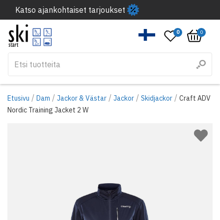
Katso ajankohtaiset tarjoukset
0
0
/
/
/
/
/
Etusivu
Dam
Jackor & Västar
Jackor
Skidjackor
Craft ADV
Nordic Training Jacket 2 W