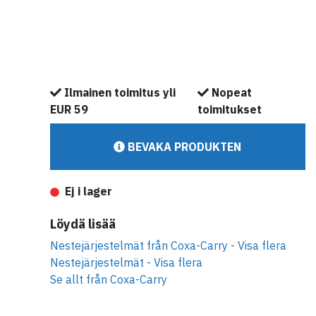
Retkihiihtomonot
Hupparit
Arkikengät
Telttatarvikkeet
Tavaratelineet & Kattotelineet
Retkihiihtosauvat
Topit
Talvikengät
Monitoimivaunut
Paidat
Kiristysremmit & Karabiinit
T-paidat
Kattoboksit
Materiaalien hoito
Ilmainen toimitus yli
Nopeat
Varaosat & Korjaus
Kenkien hoito & Tarvikkeet
EUR 59
toimitukset
BEVAKA PRODUKTEN
Ej i lager
Löydä lisää
Nestejärjestelmät från
Coxa-Carry
- Visa flera
Nestejärjestelmät - Visa flera
Se allt från
Coxa-Carry