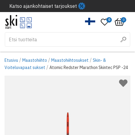
Katso ajankohtaiset tarjoukset
0
0
/
/
/
Etusivu
Maastohiihto
Maastohiihtosukset
Skin- &
/
Voiteluvapaat sukset
Atomic Redster Marathon Skintec PSP -24