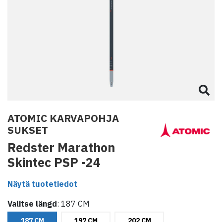
ATOMIC KARVAPOHJA
SUKSET
Redster Marathon
Skintec PSP -24
Näytä tuotetiedot
Valitse
längd
:
187 CM
187 CM
197 CM
202 CM