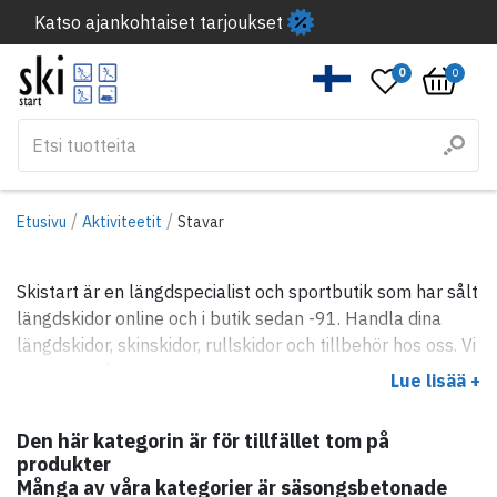
Katso ajankohtaiset tarjoukset
0
0
/
/
Etusivu
Aktiviteetit
Stavar
Skistart är en längdspecialist och sportbutik som har sålt
längdskidor online och i butik sedan -91. Handla dina
längdskidor, skinskidor, rullskidor och tillbehör hos oss. Vi
säljer också orientering, swimrun, trail och
Lue lisää +
löparprodukter och en hel del annat också.
Den här kategorin är för tillfället tom på
produkter
Många av våra kategorier är säsongsbetonade