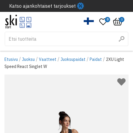
Katso ajankohtaiset tarjoukset
0
0
/
/
/
/
/
Etusivu
Juoksu
Vaatteet
Juoksupaidat
Paidat
2XU Light
Speed React Singlet W